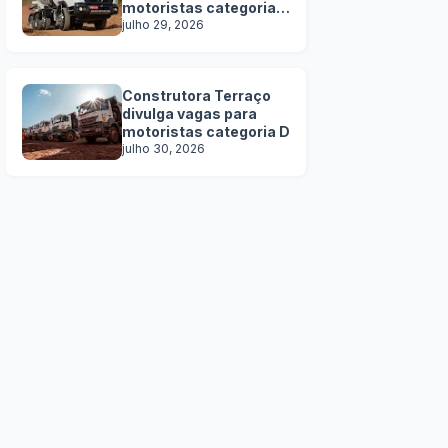
motoristas categoria
C, D e E
julho 29, 2026
Construtora Terraço
divulga vagas para
motoristas categoria D
julho 30, 2026