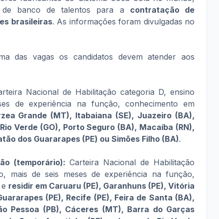
 de banco de talentos para a
contratação de
des
brasileiras
. As informações foram divulgadas no
a das vagas os candidatos devem atender aos
rteira Nacional de Habilitação categoria D, ensino
ses de experiência na função, conhecimento em
rzea Grande (MT), Itabaiana (SE), Juazeiro (BA),
 Rio Verde (GO), Porto Seguro (BA), Macaíba (RN),
oatão dos Guararapes (PE) ou Simões Filho (BA)
.
rão (temporário):
Carteira Nacional de Habilitação
o, mais de seis meses de experiência na função,
 e
residir em Caruaru (PE), Garanhuns (PE), Vitória
ararapes (PE), Recife (PE), Feira de Santa (BA),
João Pessoa (PB), Cáceres (MT), Barra do Garças