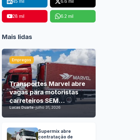
45 mil
6.6 mil
28 mil
6.2 mil
Mais lidas
Empregos
Transportes Marvel abre
vagas para motoristas
carreteiros SEM
Lucas Duarte
-
julho 31, 2026
EXPERIÊNCIA
Supermix abre
contratação de