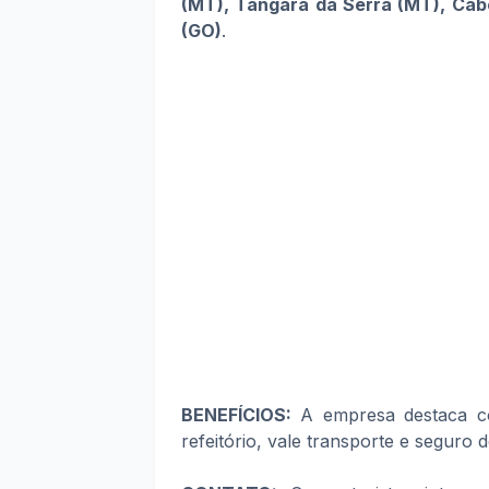
(MT), Tangará da Serra (MT), Cab
(GO)
.
BENEFÍCIOS:
A empresa destaca co
refeitório, vale transporte e seguro d