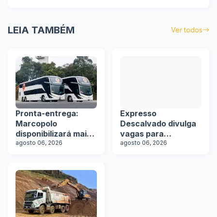
LEIA TAMBÉM
Ver todos
Pronta-entrega:
Expresso
Marcopolo
Descalvado divulga
disponibilizará mais
vagas para
de 100 ônibus para
agosto 06, 2026
motoristas
agosto 06, 2026
aquisição imediata
na Lat.Bus 2026