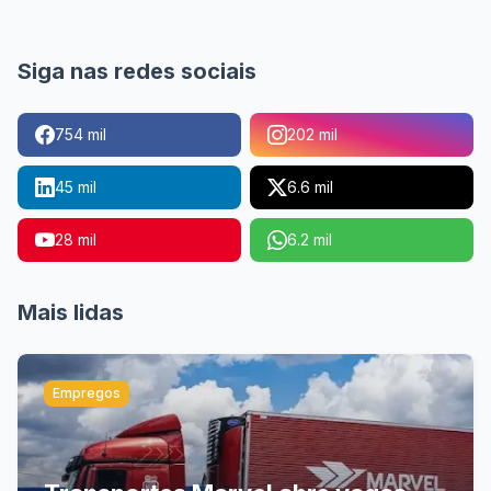
Siga nas redes sociais
754 mil
202 mil
45 mil
6.6 mil
28 mil
6.2 mil
Mais lidas
Empregos