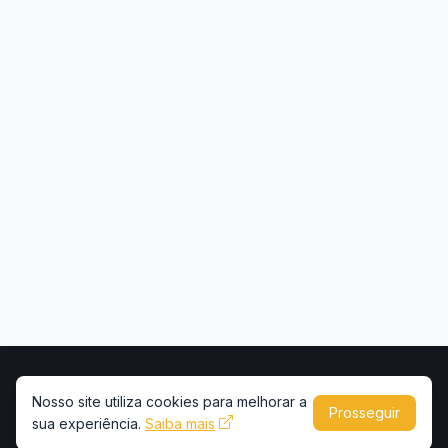
Início
Contato
Privacidade
Uso de conteúdo
Nosso site utiliza cookies para melhorar a
Prosseguir
sua experiência.
Copyright © 2026 -
Saiba mais
Portal Caminhões e Carretas