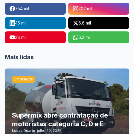
754 mil
202 mil
45 mil
6.6 mil
28 mil
6.2 mil
Mais lidas
Empregos
Supermix abre contratação de
motoristas categoria C, D e E
Lucas Duarte
-
julho 29, 2026