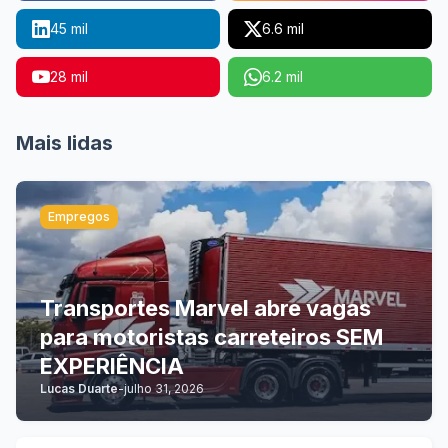
45 mil
6.6 mil
28 mil
6.2 mil
Mais lidas
Empregos
Transportes Marvel abre vagas
para motoristas carreteiros SEM
EXPERIÊNCIA
Lucas Duarte
-
julho 31, 2026