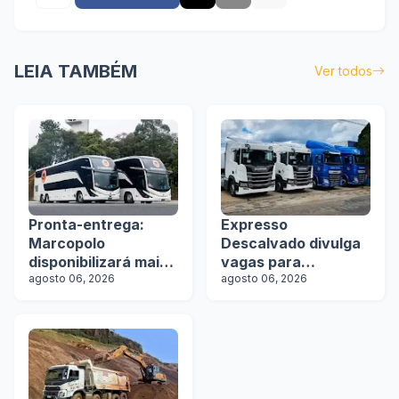
LEIA TAMBÉM
Ver todos
Pronta-entrega:
Expresso
Marcopolo
Descalvado divulga
disponibilizará mais
vagas para
de 100 ônibus para
agosto 06, 2026
motoristas
agosto 06, 2026
aquisição imediata
na Lat.Bus 2026