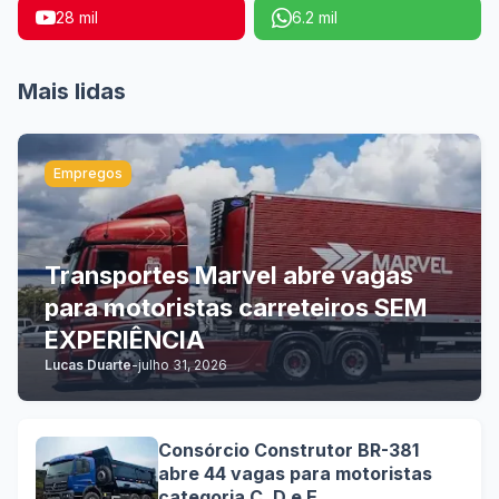
28 mil
6.2 mil
Mais lidas
Empregos
Transportes Marvel abre vagas
para motoristas carreteiros SEM
EXPERIÊNCIA
Lucas Duarte
-
julho 31, 2026
Consórcio Construtor BR-381
abre 44 vagas para motoristas
categoria C, D e E