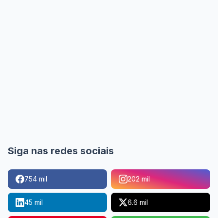
Siga nas redes sociais
754 mil
202 mil
45 mil
6.6 mil