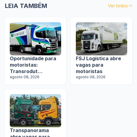
LEIA TAMBÉM
Ver todos
Oportunidade para
FSJ Logística abre
motoristas:
vagas para
Transrodut
motoristas
Transportes abre
agosto 08, 2026
agosto 08, 2026
vagas
Transpanorama
abre vagas para