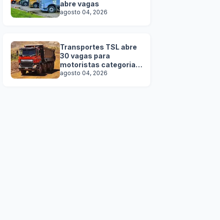
abre vagas
agosto 04, 2026
Transportes TSL abre
30 vagas para
motoristas categoria D
e E
agosto 04, 2026