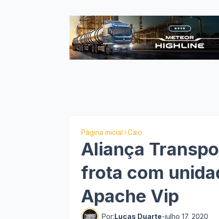
Página inicial
Caio
Aliança Transp
frota com unida
Apache Vip
Por:
Lucas Duarte
-
julho 17, 2020