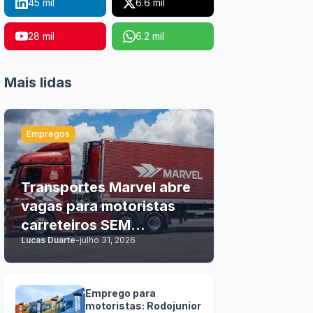
45 mil
6.6 mil
28 mil
6.2 mil
Mais lidas
Empregos
Transportes Marvel abre
vagas para motoristas
carreteiros SEM
Lucas Duarte
-
julho 31, 2026
EXPERIÊNCIA
Emprego para
motoristas: Rodojunior