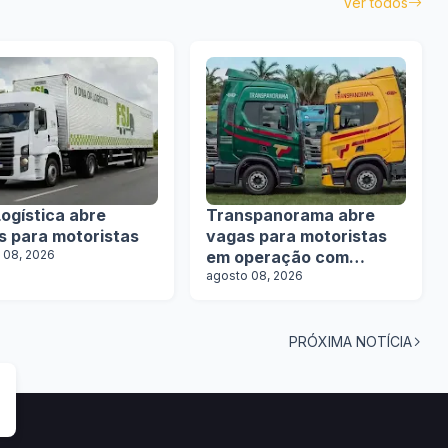
Ver todos
ogística abre
Transpanorama abre
s para motoristas
vagas para motoristas
 08, 2026
em operação com
tanques
agosto 08, 2026
PRÓXIMA NOTÍCIA
tas