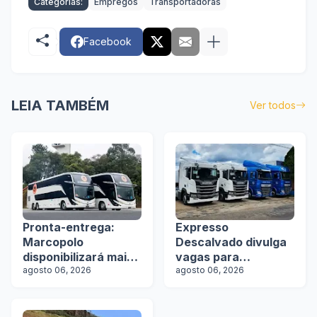
Categorias:
Empregos
Transportadoras
Facebook
LEIA TAMBÉM
Ver todos
Pronta-entrega:
Expresso
Marcopolo
Descalvado divulga
disponibilizará mais
vagas para
de 100 ônibus para
agosto 06, 2026
motoristas
agosto 06, 2026
aquisição imediata
na Lat.Bus 2026