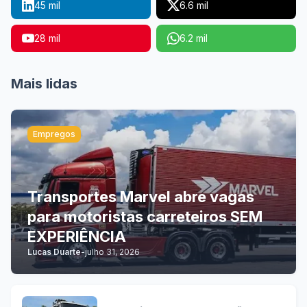
45 mil
6.6 mil
28 mil
6.2 mil
Mais lidas
Empregos
Transportes Marvel abre vagas
para motoristas carreteiros SEM
EXPERIÊNCIA
Lucas Duarte
-
julho 31, 2026