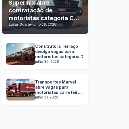
Supermix abre
contratação de
motoristas categoria C, D
Lucas Duarte
-
julho 29, 2026
e E
Construtora Terraço
divulga vagas para
motoristas categoria D
julho 30, 2026
Transportes Marvel
abre vagas para
motoristas carreteiros
SEM EXPERIÊNCIA
julho 31, 2026