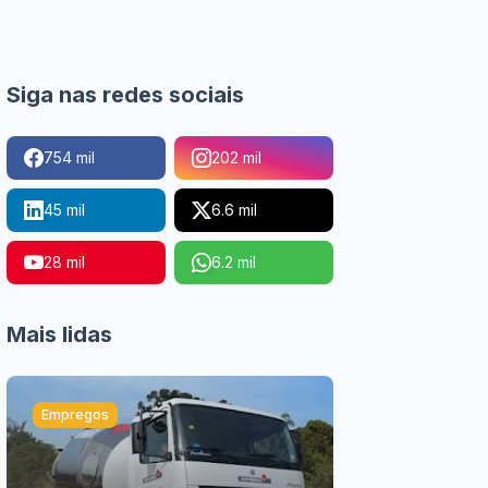
Siga nas redes sociais
754 mil
202 mil
45 mil
6.6 mil
28 mil
6.2 mil
Mais lidas
Empregos