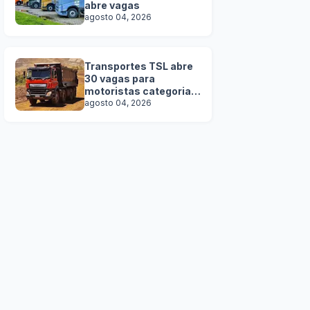
abre vagas
agosto 04, 2026
Transportes TSL abre
30 vagas para
motoristas categoria D
e E
agosto 04, 2026