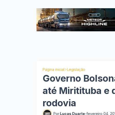
Página inicial
Legislação
Governo Bolsona
até Miritituba e
rodovia
Por:
Lucas Duarte
-
fevereiro 04, 20