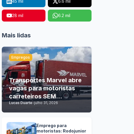
45 mil
6.6 mil
28 mil
6.2 mil
Mais lidas
Empregos
Transportes Marvel abre
vagas para motoristas
carreteiros SEM
Lucas Duarte
-
julho 31, 2026
EXPERIÊNCIA
Emprego para
motoristas: Rodojunior