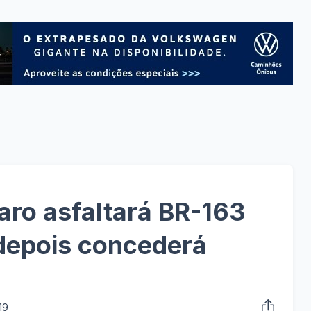
ro asfaltará BR-163
 depois concederá
19