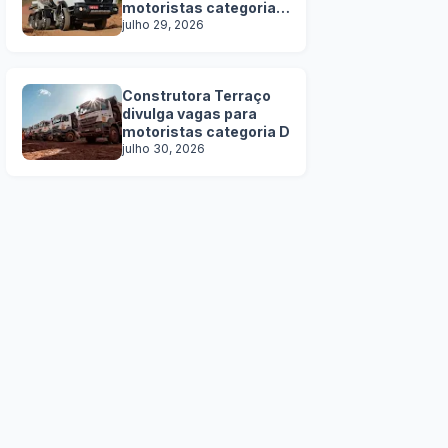
motoristas categoria
C, D e E
julho 29, 2026
Construtora Terraço
divulga vagas para
motoristas categoria D
julho 30, 2026