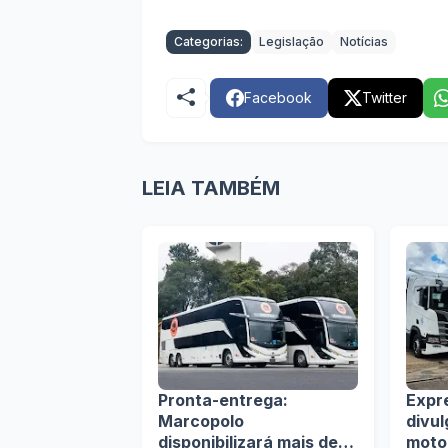
Categorias:
Legislação
Notícias
Facebook
Twitter
LEIA TAMBÉM
Pronta-entrega:
Expr
Marcopolo
divu
disponibilizará mais de
moto