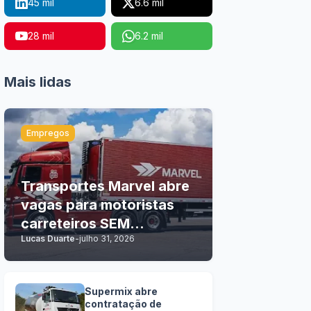
45 mil
6.6 mil
28 mil
6.2 mil
Mais lidas
Empregos
Transportes Marvel abre
vagas para motoristas
carreteiros SEM
Lucas Duarte
-
julho 31, 2026
EXPERIÊNCIA
Supermix abre
contratação de