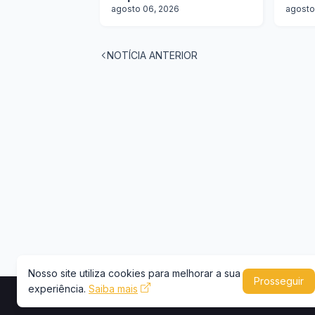
100 ônibus para
agosto 06, 2026
agosto
aquisição imediata na
Lat.Bus 2026
NOTÍCIA ANTERIOR
Nosso site utiliza cookies para melhorar a sua
Prosseguir
experiência.
Saiba mais
Copyright © 2026 -
Portal Caminhões e Carre