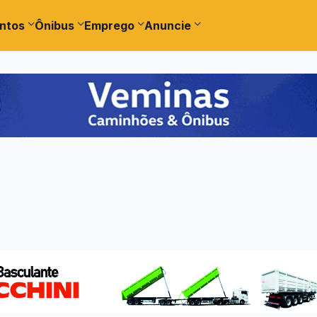
ntos
Ônibus
Emprego
Anuncie