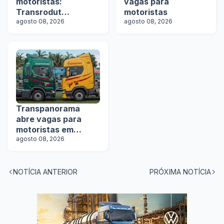
motoristas:
vagas para
Transrodut
motoristas
Transportes abre
agosto 08, 2026
agosto 08, 2026
vagas
Transpanorama
abre vagas para
motoristas em
operação com
agosto 08, 2026
tanques
NOTÍCIA ANTERIOR
PRÓXIMA NOTÍCIA