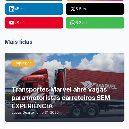
45 mil
6.6 mil
28 mil
6.2 mil
Mais lidas
Empregos
Transportes Marvel abre vagas
para motoristas carreteiros SEM
EXPERIÊNCIA
Lucas Duarte
-
julho 31, 2026