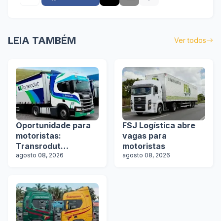
LEIA TAMBÉM
Ver todos
Oportunidade para
FSJ Logística abre
motoristas:
vagas para
Transrodut
motoristas
Transportes abre
agosto 08, 2026
agosto 08, 2026
vagas