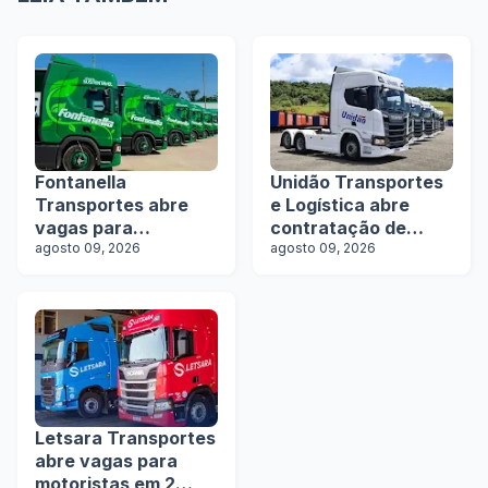
Fontanella
Unidão Transportes
Transportes abre
e Logística abre
vagas para
contratação de
motoristas de
agosto 09, 2026
motoristas com e
agosto 09, 2026
rodotrens e
sem experiência
manobristas
Letsara Transportes
abre vagas para
motoristas em 2