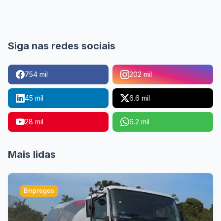
Siga nas redes sociais
754 mil
202 mil
45 mil
6.6 mil
28 mil
6.2 mil
Mais lidas
Empregos