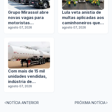
Grupo Mirassol abre
Lula veta anistia de
novas vagas para
multas aplicadas aos
motoristas
caminhoneiros que
categoria D e E
agosto 07, 2026
protestaram após as
agosto 07, 2026
eleições de 2022
Com mais de 15 mil
unidades vendidas,
indústria de
implementos
agosto 07, 2026
rodoviários cresce
em julho
NOTÍCIA ANTERIOR
PRÓXIMA NOTÍCIA