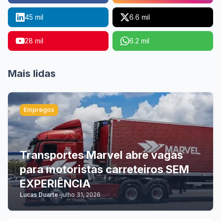
45 mil
6.6 mil
28 mil
6.2 mil
Mais lidas
Empregos
Transportes Marvel abre vagas
para motoristas carreteiros SEM
EXPERIÊNCIA
Lucas Duarte
-
julho 31, 2026