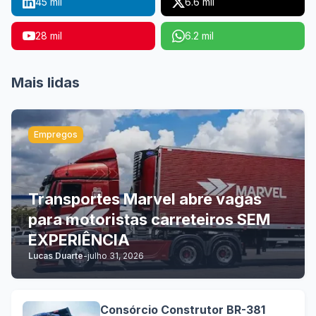
45 mil
6.6 mil
28 mil
6.2 mil
Mais lidas
Empregos
Transportes Marvel abre vagas
para motoristas carreteiros SEM
EXPERIÊNCIA
Lucas Duarte
-
julho 31, 2026
Consórcio Construtor BR-381