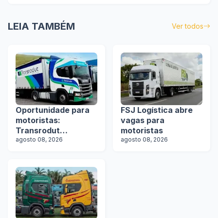
LEIA TAMBÉM
Ver todos
Oportunidade para
FSJ Logística abre
motoristas:
vagas para
Transrodut
motoristas
Transportes abre
agosto 08, 2026
agosto 08, 2026
vagas