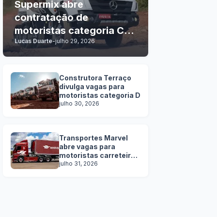
Supermix abre
contratação de
motoristas categoria C, D
Lucas Duarte
-
julho 29, 2026
e E
Construtora Terraço
divulga vagas para
motoristas categoria D
julho 30, 2026
Transportes Marvel
abre vagas para
motoristas carreteiros
SEM EXPERIÊNCIA
julho 31, 2026