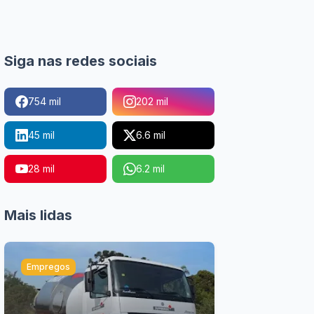
Siga nas redes sociais
754 mil
202 mil
45 mil
6.6 mil
28 mil
6.2 mil
Mais lidas
Empregos