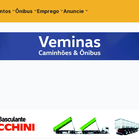
ntos
Ônibus
Emprego
Anuncie