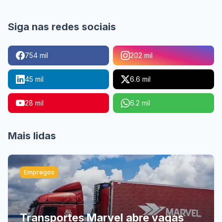
Siga nas redes sociais
754 mil
202 mil
45 mil
6.6 mil
28 mil
6.2 mil
Mais lidas
Empregos
Transportes Marvel abre vagas