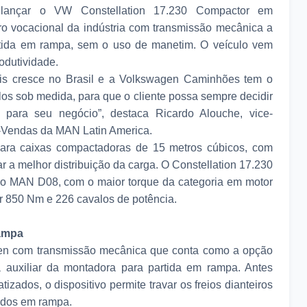
lançar o VW Constellation 17.230 Compactor em
iro vocacional da indústria com transmissão mecânica a
rtida em rampa, sem o uso de manetim. O veículo vem
odutividade.
is cresce no Brasil e a Volkswagen Caminhões tem o
los sob medida, para que o cliente possa sempre decidir
 para seu negócio”, destaca Ricardo Alouche, vice-
s-Vendas da MAN Latin America.
ara caixas compactadoras de 15 metros cúbicos, com
ar a melhor distribuição da carga. O Constellation 17.230
 o MAN D08, com o maior torque da categoria em motor
ar 850 Nm e 226 cavalos de potência.
rampa
en com transmissão mecânica que conta como a opção
a auxiliar da montadora para partida em rampa. Antes
zados, o dispositivo permite travar os freios dianteiros
undos em rampa.