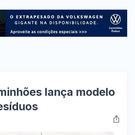
inhões lança modelo
resíduos