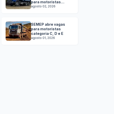
para motoristas
categoria C, D e E
agosto 02, 2026
SEMEP abre vagas
para motoristas
categoria C, D e E
agosto 01, 2026