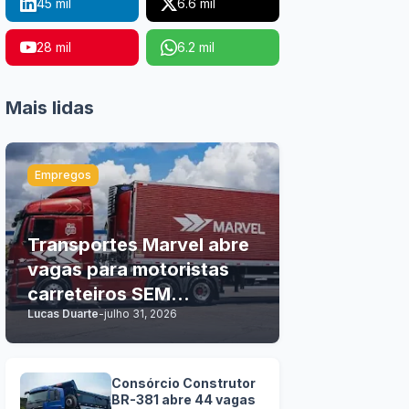
45 mil
6.6 mil
28 mil
6.2 mil
Mais lidas
Empregos
Transportes Marvel abre
vagas para motoristas
carreteiros SEM
Lucas Duarte
-
julho 31, 2026
EXPERIÊNCIA
Consórcio Construtor
BR-381 abre 44 vagas