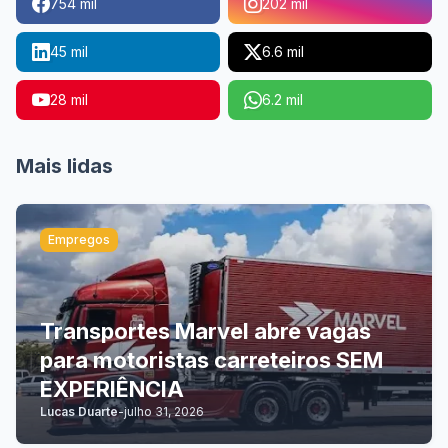
754 mil
202 mil
45 mil
6.6 mil
28 mil
6.2 mil
Mais lidas
Empregos
Transportes Marvel abre vagas
para motoristas carreteiros SEM
EXPERIÊNCIA
Lucas Duarte
-
julho 31, 2026