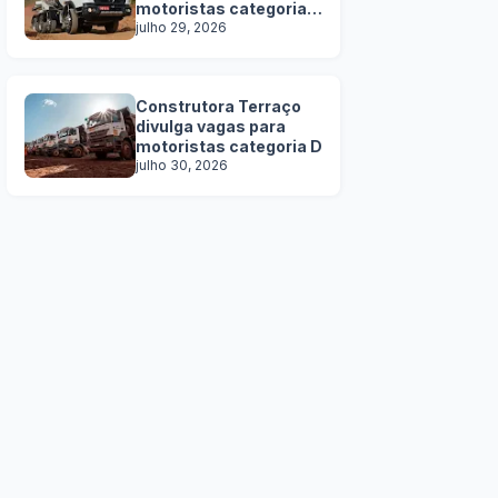
motoristas categoria
C, D e E
julho 29, 2026
Construtora Terraço
divulga vagas para
motoristas categoria D
julho 30, 2026