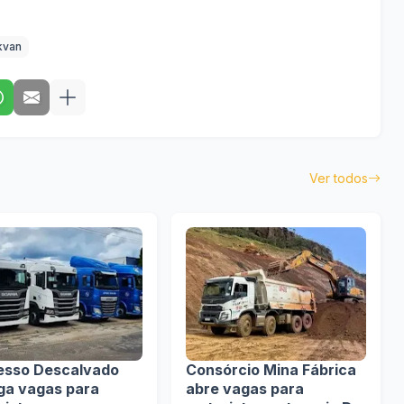
kvan
Ver todos
esso Descalvado
Consórcio Mina Fábrica
lga vagas para
abre vagas para