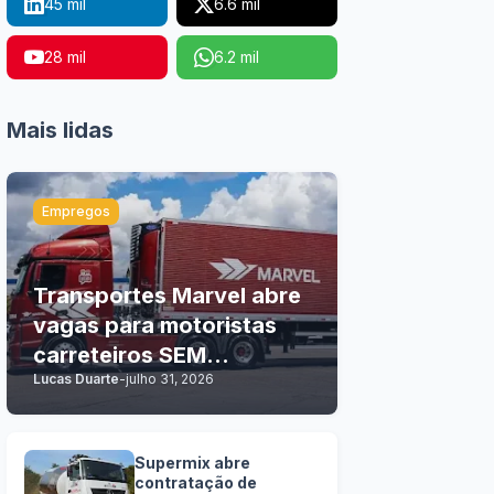
45 mil
6.6 mil
28 mil
6.2 mil
Mais lidas
Empregos
Transportes Marvel abre
vagas para motoristas
carreteiros SEM
Lucas Duarte
-
julho 31, 2026
EXPERIÊNCIA
Supermix abre
contratação de