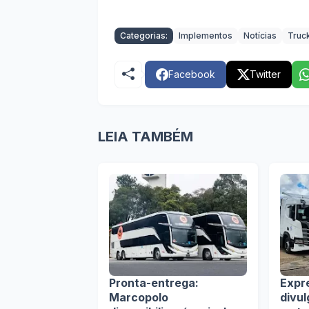
Categorias:
Implementos
Notícias
Truc
Facebook
Twitter
LEIA TAMBÉM
Pronta-entrega:
Expr
Marcopolo
divu