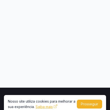
Início
Contato
Privacidade
Uso de conteúdo
Nosso site utiliza cookies para melhorar a
Prosseguir
Copyright © 2026 -
Portal Caminhões e Carretas
sua experiência.
Saiba mais