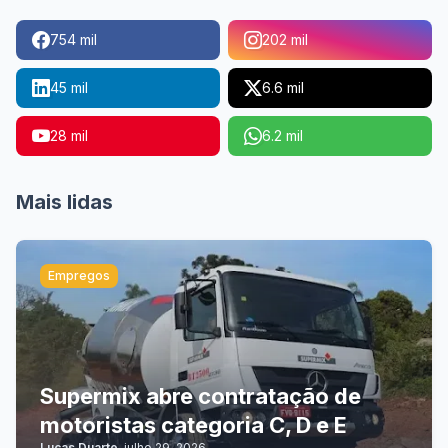
754 mil
202 mil
45 mil
6.6 mil
28 mil
6.2 mil
Mais lidas
Empregos
Supermix abre contratação de
motoristas categoria C, D e E
Lucas Duarte
-
julho 29, 2026