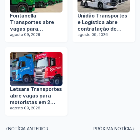
Fontanella
Unidão Transportes
Transportes abre
e Logística abre
vagas para
contratação de
motoristas de
agosto 09, 2026
motoristas com e
agosto 09, 2026
rodotrens e
sem experiência
manobristas
Letsara Transportes
abre vagas para
motoristas em 2
estados
agosto 09, 2026
NOTÍCIA ANTERIOR
PRÓXIMA NOTÍCIA