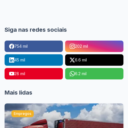
Siga nas redes sociais
754 mil
202 mil
45 mil
6.6 mil
28 mil
6.2 mil
Mais lidas
Empregos