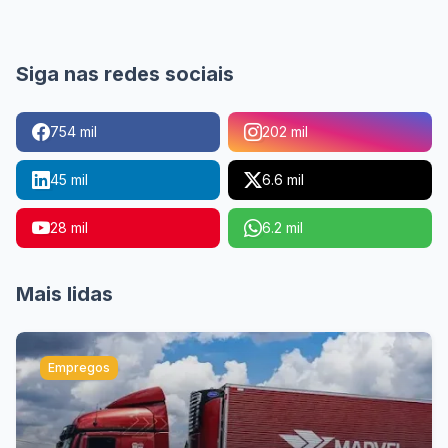
Siga nas redes sociais
754 mil
202 mil
45 mil
6.6 mil
28 mil
6.2 mil
Mais lidas
Empregos