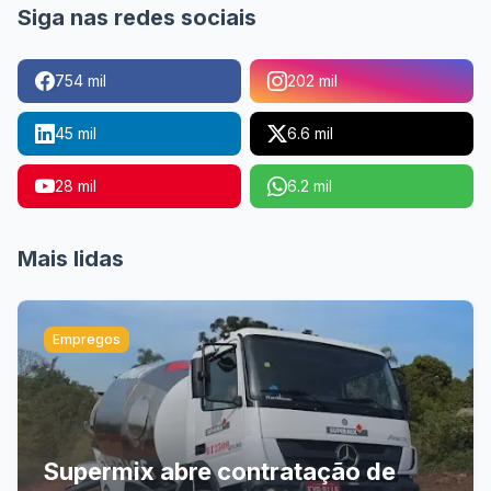
Siga nas redes sociais
754 mil
202 mil
45 mil
6.6 mil
28 mil
6.2 mil
Mais lidas
Empregos
Supermix abre contratação de