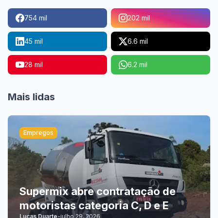
754 mil
202 mil
45 mil
6.6 mil
28 mil
6.2 mil
Mais lidas
Empregos
Supermix abre contratação de
motoristas categoria C, D e E
Lucas Duarte
-
julho 29, 2026