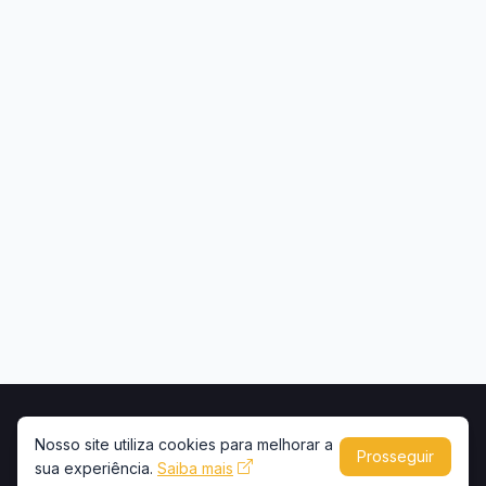
Início
Contato
Privacidade
Uso de conteúdo
Nosso site utiliza cookies para melhorar a
Prosseguir
sua experiência.
Copyright © 2026 -
Saiba mais
Portal Caminhões e Carretas