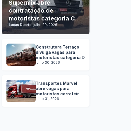
Supermix abre
contratação de
motoristas categoria C, D
Lucas Duarte
-
julho 29, 2026
e E
Construtora Terraço
divulga vagas para
motoristas categoria D
julho 30, 2026
Transportes Marvel
abre vagas para
motoristas carreteiros
SEM EXPERIÊNCIA
julho 31, 2026