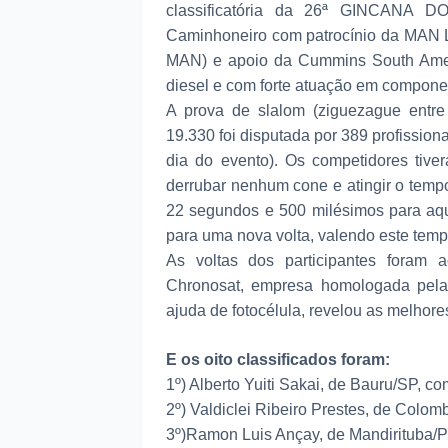
classificatória da 26ª GINCANA 
Caminhoneiro com patrocínio da MAN L
MAN) e apoio da Cummins South Ameri
diesel e com forte atuação em compone
A prova de slalom (ziguezague entr
19.330 foi disputada por 389 profissio
dia do evento). Os competidores tiver
derrubar nenhum cone e atingir o tempo
22 segundos e 500 milésimos para aquel
para uma nova volta, valendo este tempo
As voltas dos participantes foram
Chronosat, empresa homologada pela
ajuda de fotocélula, revelou as melhor
E os oito classificados foram:
1º) Alberto Yuiti Sakai, de Bauru/SP, 
2º) Valdiclei Ribeiro Prestes, de Col
3º)Ramon Luis Ançay, de Mandirituba/