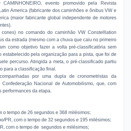
DO CAMINHONEIRO, evento promovido pela Revista
atin America (fabricante dos caminhões e ônibus VW e
ca (maior fabricante global independente de motores
ntes).
e cones) no comando do caminhão VW Constelllation
nais da estrada (mesmo com a chuva que caiu no primeiro
am como objetivo fazer a volta pré-classificatória sem
 estabelecido pela organização para a pista, que foi de
e percurso. Atingida a meta, o pré-classificado partiu
 para a classificação final.
 acompanhadas por uma dupla de cronometristas da
 Confederação Nacional de Automobilismo, que, com
es performances da etapa.
com o tempo de 26 segundos e 368 milésimos;
ombo/PR, com o tempo de 32 segundos e 195 milésimos;
PR, com o tempo de segundos e milésimos;