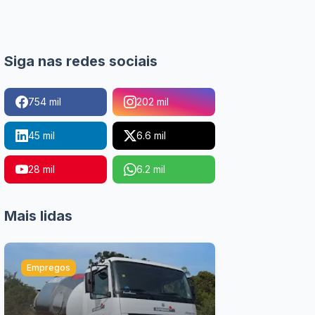
Siga nas redes sociais
754 mil
202 mil
45 mil
6.6 mil
28 mil
6.2 mil
Mais lidas
Empregos