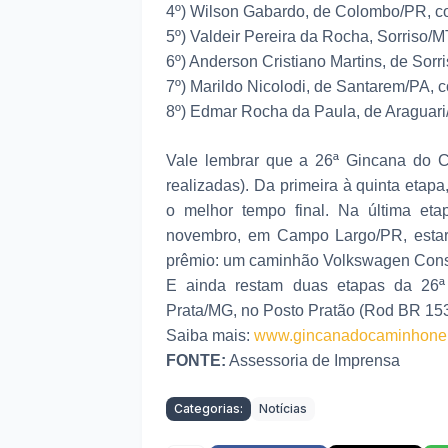
4º) Wilson Gabardo, de Colombo/PR, c
5º) Valdeir Pereira da Rocha, Sorriso
6º) Anderson Cristiano Martins, de Sor
7º) Marildo Nicolodi, de Santarem/PA,
8º) Edmar Rocha da Paula, de Araguar
Vale lembrar que a 26ª Gincana do Ca
realizadas). Da primeira à quinta etap
o melhor tempo final. Na última eta
novembro, em Campo Largo/PR, estarão
prêmio: um caminhão Volkswagen Const
E ainda restam duas etapas da 26ª
Prata/MG, no Posto Pratão (Rod BR 15
Saiba mais:
www.gincanadocaminhonei
FONTE:
Assessoria de Imprensa
Categorias:
Notícias