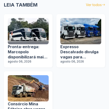
LEIA TAMBÉM
Ver todos
Pronta-entrega:
Expresso
Marcopolo
Descalvado divulga
disponibilizará mais
vagas para
de 100 ônibus para
agosto 06, 2026
motoristas
agosto 06, 2026
aquisição imediata
na Lat.Bus 2026
Consórcio Mina