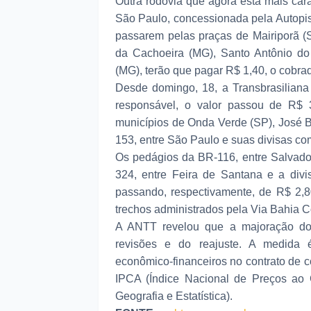
Outra rodovia que agora está mais cara
São Paulo, concessionada pela Autopis
passarem pelas praças de Mairiporã 
da Cachoeira (MG), Santo Antônio do
(MG), terão que pagar R$ 1,40, o cobra
Desde domingo, 18, a Transbrasiliana
responsável, o valor passou de R$ 
municípios de Onda Verde (SP), José Bo
153, entre São Paulo e suas divisas co
Os pedágios da BR-116, entre Salvado
324, entre Feira de Santana e a div
passando, respectivamente, de R$ 2,
trechos administrados pela Via Bahia 
A ANTT revelou que a majoração dos 
revisões e do reajuste. A medida 
econômico-financeiros no contrato de 
IPCA (Índice Nacional de Preços ao C
Geografia e Estatística).