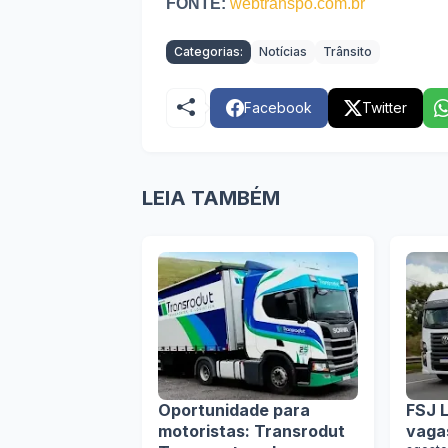
FONTE:
webtranspo.com.br
Categorias:
Notícias
Trânsito
Facebook
Twitter
LEIA TAMBÉM
Oportunidade para
FSJ L
motoristas: Transrodut
vaga