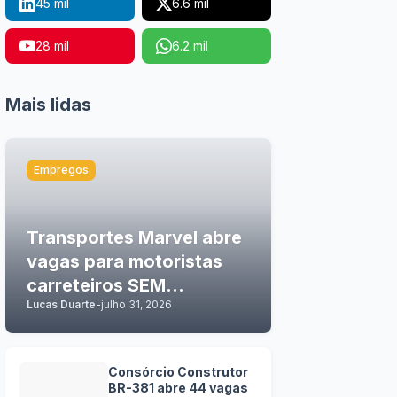
45 mil
6.6 mil
28 mil
6.2 mil
Mais lidas
Empregos
Transportes Marvel abre
vagas para motoristas
carreteiros SEM
Lucas Duarte
-
julho 31, 2026
EXPERIÊNCIA
Consórcio Construtor
BR-381 abre 44 vagas