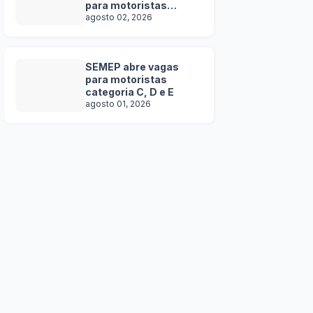
para motoristas
categoria C, D e E
agosto 02, 2026
SEMEP abre vagas
para motoristas
categoria C, D e E
agosto 01, 2026