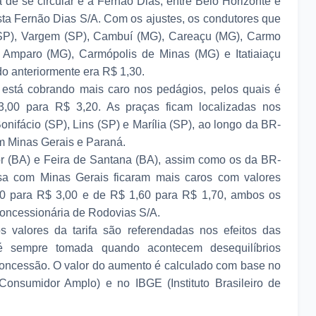
 de se circular é a Fernão Dias, entre Belo Horizonte e
ta Fernão Dias S/A. Com os ajustes, os condutores que
(SP), Vargem (SP), Cambuí (MG), Careaçu (MG), Carmo
 Amparo (MG), Carmópolis de Minas (MG) e Itatiaiaçu
do anteriormente era R$ 1,30.
 está cobrando mais caro nos pedágios, pelos quais é
3,00 para R$ 3,20. As praças ficam localizadas nos
nifácio (SP), Lins (SP) e Marília (SP), ao longo da BR-
m Minas Gerais e Paraná.
r (BA) e Feira de Santana (BA), assim como os da BR-
isa com Minas Gerais ficaram mais caros com valores
80 para R$ 3,00 e de R$ 1,60 para R$ 1,70, ambos os
Concessionária de Rodovias S/A.
valores da tarifa são referendadas nos efeitos das
é sempre tomada quando acontecem desequilíbrios
concessão. O valor do aumento é calculado com base no
onsumidor Amplo) e no IBGE (Instituto Brasileiro de