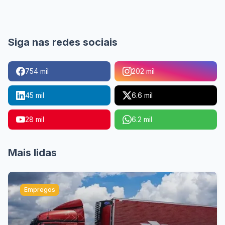
Siga nas redes sociais
754 mil
202 mil
45 mil
6.6 mil
28 mil
6.2 mil
Mais lidas
Empregos