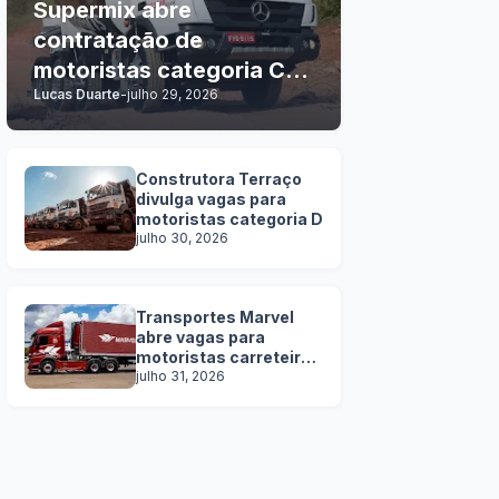
Supermix abre
contratação de
motoristas categoria C, D
Lucas Duarte
-
julho 29, 2026
e E
Construtora Terraço
divulga vagas para
motoristas categoria D
julho 30, 2026
Transportes Marvel
abre vagas para
motoristas carreteiros
SEM EXPERIÊNCIA
julho 31, 2026