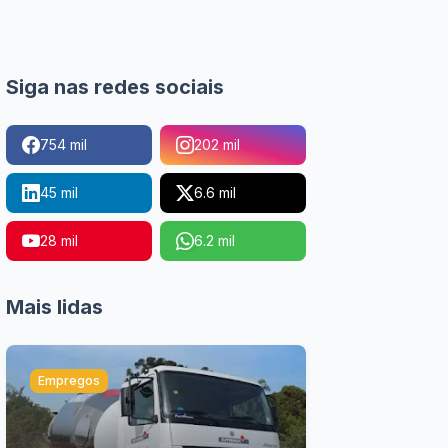
Siga nas redes sociais
754 mil
202 mil
45 mil
6.6 mil
28 mil
6.2 mil
Mais lidas
Empregos