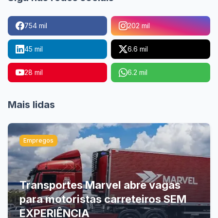
754 mil
202 mil
45 mil
6.6 mil
28 mil
6.2 mil
Mais lidas
Empregos
Transportes Marvel abre vagas
para motoristas carreteiros SEM
EXPERIÊNCIA