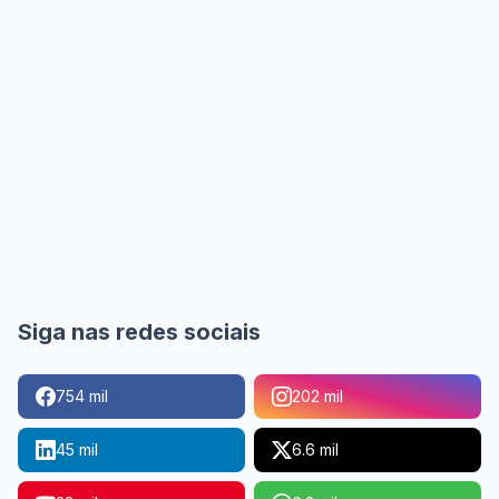
Siga nas redes sociais
754 mil
202 mil
45 mil
6.6 mil