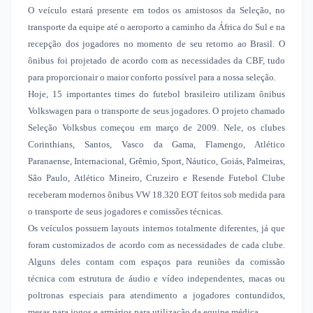
O veículo estará presente em todos os amistosos da Seleção, no
transporte da equipe até o aeroporto a caminho da África do Sul e na
recepção dos jogadores no momento de seu retorno ao Brasil. O
ônibus foi projetado de acordo com as necessidades da CBF, tudo
para proporcionair o maior conforto possível para a nossa seleção.
Hoje, 15 importantes times do futebol brasileiro utilizam ônibus
Volkswagen para o transporte de seus jogadores. O projeto chamado
Seleção Volksbus começou em março de 2009. Nele, os clubes
Corinthians, Santos, Vasco da Gama, Flamengo, Atlético
Paranaense, Internacional, Grêmio, Sport, Náutico, Goiás, Palmeiras,
São Paulo, Atlético Mineiro, Cruzeiro e Resende Futebol Clube
receberam modernos ônibus VW 18.320 EOT feitos sob medida para
o transporte de seus jogadores e comissões técnicas.
Os veículos possuem layouts internos totalmente diferentes, já que
foram customizados de acordo com as necessidades de cada clube.
Alguns deles contam com espaços para reuniões da comissão
técnica com estrutura de áudio e vídeo independentes, macas ou
poltronas especiais para atendimento a jogadores contundidos,
mesas para jogos e armários para utilização da equipe médica.