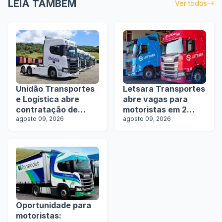
LEIA TAMBÉM
Ver todos
Unidão Transportes
Letsara Transportes
e Logística abre
abre vagas para
contratação de
motoristas em 2
motoristas com e
agosto 09, 2026
estados
agosto 09, 2026
sem experiência
Oportunidade para
motoristas: