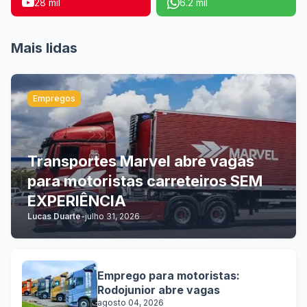
28 mil
6.2 mil
Mais lidas
Empregos
Transportes Marvel abre vagas
para motoristas carreteiros SEM
EXPERIÊNCIA
Lucas Duarte
-
julho 31, 2026
Emprego para motoristas:
Rodojunior abre vagas
agosto 04, 2026