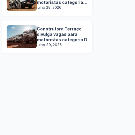
motoristas categoria
C, D e E
julho 29, 2026
Construtora Terraço
divulga vagas para
motoristas categoria D
julho 30, 2026