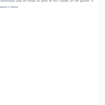
 autorização para ter acesso ao porto de Rio Grande, no Sul gaúcho. A
ausou o atraso.