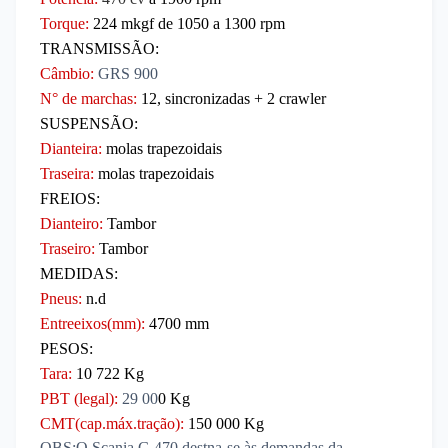
Torque:
224
mkgf de 1050 a 1300 rpm
TRANSMISSÃO:
Câmbio:
GRS 900
N° de marchas:
12, sincronizadas + 2 crawler
SUSPENSÃO:
Dianteira:
molas trapezoidais
Traseira:
molas trapezoidais
FREIOS:
Dianteiro:
Tambor
Traseiro:
Tambor
MEDIDAS:
Pneus:
n.d
Entreeixos(mm):
4700 mm
PESOS:
Tara:
10 722
Kg
PBT (legal)
:
29 00
0 Kg
CMT(cap.máx.tração):
150 000
Kg
OBS:O Scania G 470 destna-se às demandas da