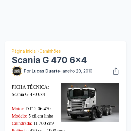
Página inicial
Caminhões
Scania G 470 6x4
Por:
Lucas Duarte
-
janeiro 20, 2010
FICHA TÉCNICA:
Scania G 470 6x4
Motor:
DT12 06 470
Modelo:
5
cil.em linha
Cilindrada:
11 700 cm³
Potência:
470
cv
a 1900 rpm