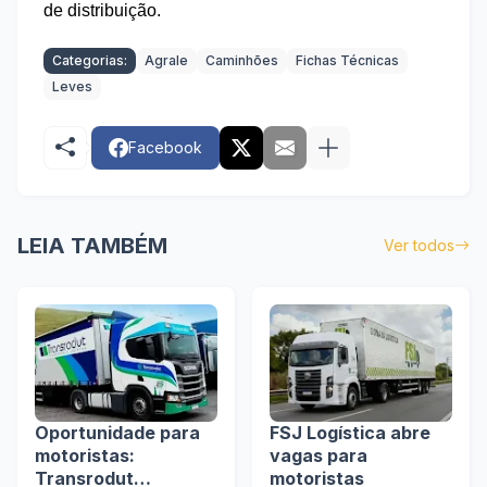
de distrib
uição.
Categorias:
Agrale
Caminhões
Fichas Técnicas
Leves
Facebook
LEIA TAMBÉM
Ver todos
Oportunidade para
FSJ Logística abre
motoristas:
vagas para
Transrodut
motoristas