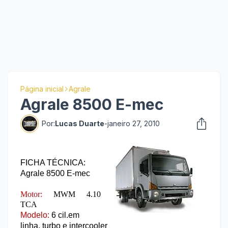
Página inicial
Agrale
Agrale 8500 E-mec
Por:
Lucas Duarte
-
janeiro 27, 2010
FICHA TÉCNICA:
Agrale 8500 E-mec
Motor:
MWM 4.10
TCA
Modelo:
6
cil.em
linha, turbo e intercooler