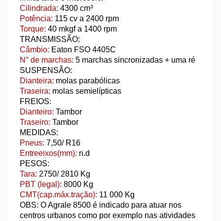
Cilindrada:
4300 cm³
Potência:
115
cv
a 2400 rpm
Torque:
40
mkgf a 1400 rpm
TRANSMISSÃO:
Câmbio:
Eaton FSO 4405C
N° de marchas:
5
marchas sincronizadas + uma ré
SUSPENSÃO:
Di
anteira:
molas parabólicas
Traseira:
molas
semielípticas
FREIOS:
Dianteiro:
Tambor
Traseiro:
Tambor
MEDIDAS:
Pneus:
7,50/ R16
Entreeixos(mm):
n.d
PESOS:
Tara:
2750/ 2810
Kg
PBT (legal)
:
8000
Kg
CMT(cap.máx.tração):
11 000
Kg
OBS: O Agrale 8500 é indicado para atuar nos
centros urbanos como por exemplo nas atividades