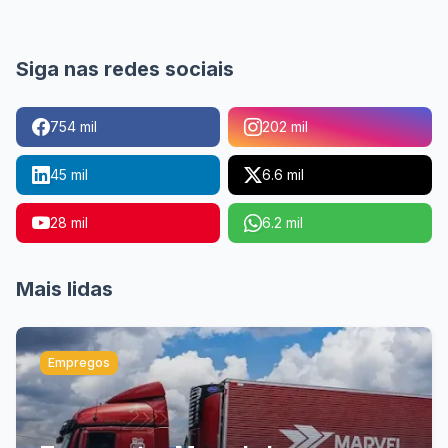
Siga nas redes sociais
754 mil
202 mil
45 mil
6.6 mil
28 mil
6.2 mil
Mais lidas
Empregos