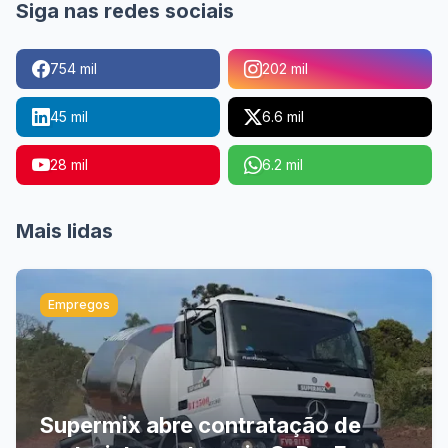
Siga nas redes sociais
754 mil
202 mil
45 mil
6.6 mil
28 mil
6.2 mil
Mais lidas
Empregos
Supermix abre contratação de