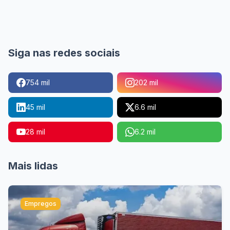
Siga nas redes sociais
754 mil
202 mil
45 mil
6.6 mil
28 mil
6.2 mil
Mais lidas
Empregos