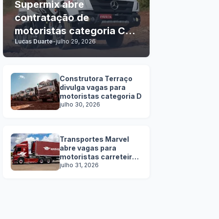
Supermix abre
contratação de
motoristas categoria C, D
Lucas Duarte
-
julho 29, 2026
e E
Construtora Terraço
divulga vagas para
motoristas categoria D
julho 30, 2026
Transportes Marvel
abre vagas para
motoristas carreteiros
SEM EXPERIÊNCIA
julho 31, 2026