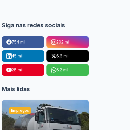
Siga nas redes sociais
754 mil
202 mil
45 mil
6.6 mil
28 mil
6.2 mil
Mais lidas
Empregos