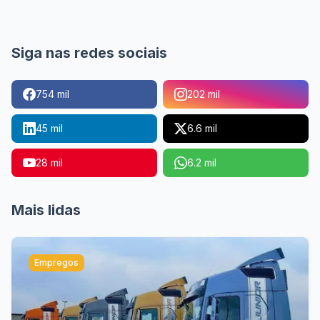
Siga nas redes sociais
754 mil
202 mil
45 mil
6.6 mil
28 mil
6.2 mil
Mais lidas
Empregos