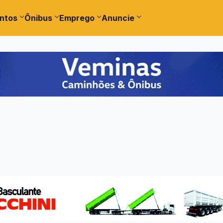
ntos
Ônibus
Emprego
Anuncie