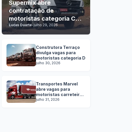
Supermix abre
contratação de
motoristas categoria C, D
Lucas Duarte
-
julho 29, 2026
e E
Construtora Terraço
divulga vagas para
motoristas categoria D
julho 30, 2026
Transportes Marvel
abre vagas para
motoristas carreteiros
SEM EXPERIÊNCIA
julho 31, 2026