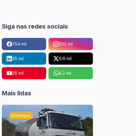
Siga nas redes sociais
754 mil
202 mil
45 mil
6.6 mil
28 mil
6.2 mil
Mais lidas
Empregos