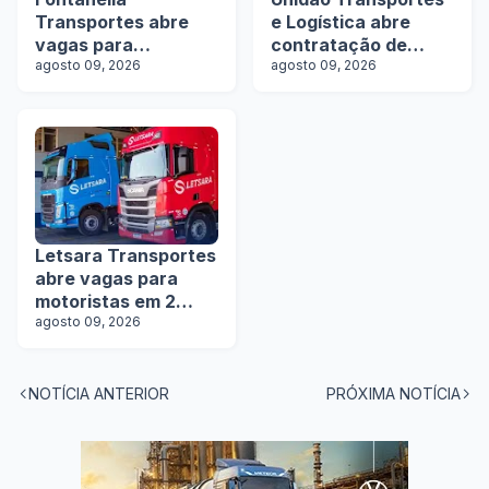
Transportes abre
e Logística abre
vagas para
contratação de
motoristas de
agosto 09, 2026
motoristas com e
agosto 09, 2026
rodotrens e
sem experiência
manobristas
Letsara Transportes
abre vagas para
motoristas em 2
estados
agosto 09, 2026
NOTÍCIA ANTERIOR
PRÓXIMA NOTÍCIA