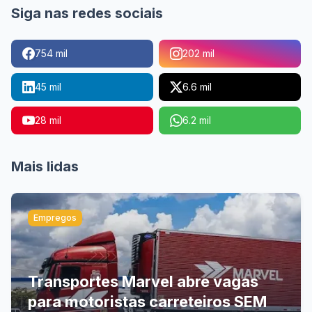
Siga nas redes sociais
754 mil
202 mil
45 mil
6.6 mil
28 mil
6.2 mil
Mais lidas
Empregos
Transportes Marvel abre vagas
para motoristas carreteiros SEM