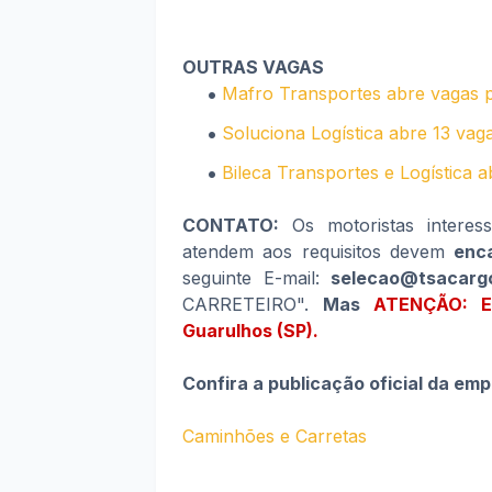
OUTRAS VAGAS
Mafro Transportes abre vagas p
Soluciona Logística abre 13 vag
Bileca Transportes e Logística 
CONTATO:
Os motoristas interes
atendem aos requisitos devem
enca
seguinte E-mail:
selecao@tsacarg
CARRETEIRO".
Mas
ATENÇÃO: E
Guarulhos (SP).
Confira a publicação oficial da em
Caminhões e Carretas