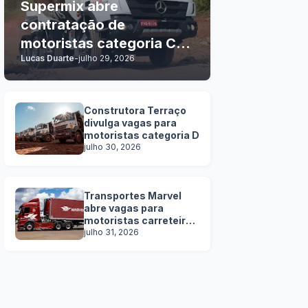
Supermix abre
contratação de
motoristas categoria C, D
Lucas Duarte
-
julho 29, 2026
e E
Construtora Terraço
divulga vagas para
motoristas categoria D
julho 30, 2026
Transportes Marvel
abre vagas para
motoristas carreteiros
SEM EXPERIÊNCIA
julho 31, 2026