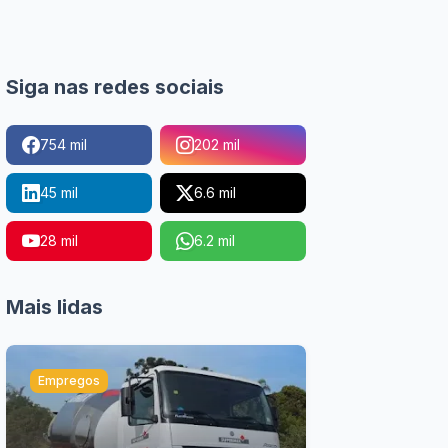
Siga nas redes sociais
754 mil
202 mil
45 mil
6.6 mil
28 mil
6.2 mil
Mais lidas
Empregos