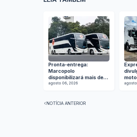
Pronta-entrega:
Expr
Marcopolo
divu
disponibilizará mais de
moto
100 ônibus para
agosto 06, 2026
agosto
aquisição imediata na
Lat.Bus 2026
NOTÍCIA ANTERIOR