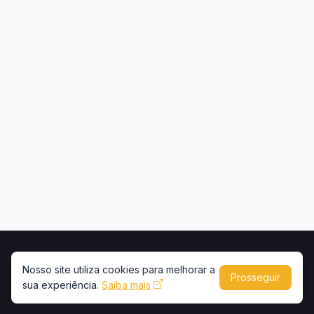
Início
Contato
Privacidade
Uso de conteúdo
Nosso site utiliza cookies para melhorar a
Prosseguir
sua experiência.
Copyright © 2026 -
Saiba mais
Portal Caminhões e Carretas