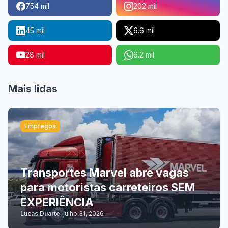
754 mil
202 mil
45 mil
6.6 mil
28 mil
6.2 mil
Mais lidas
Empregos
Transportes Marvel abre vagas
para motoristas carreteiros SEM
EXPERIÊNCIA
Lucas Duarte
-
julho 31, 2026