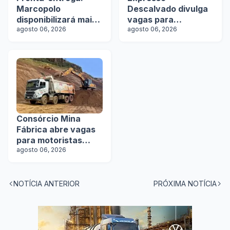
Marcopolo
Descalvado divulga
disponibilizará mais
vagas para
de 100 ônibus para
agosto 06, 2026
motoristas
agosto 06, 2026
aquisição imediata
na Lat.Bus 2026
Consórcio Mina
Fábrica abre vagas
para motoristas
categoria D
agosto 06, 2026
NOTÍCIA ANTERIOR
PRÓXIMA NOTÍCIA